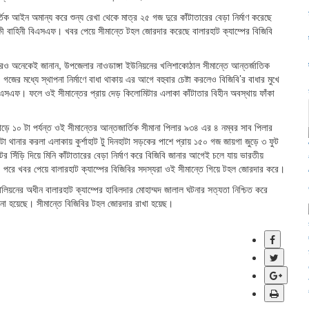
্তিক আইন অমান্য করে শুন্য রেখা থেকে মাত্র ২৫ গজ দুরে কাঁটাতারের বেড়া নির্মাণ করেছে
্ষী বাহিনী বিএসএফ। খবর পেয়ে সীমান্তে টহল জোরদার করেছে বালারহাট ক্যাম্পের বিজিবি
 আরও অনেকেই জানান, উপজেলার নাওডাঙ্গা ইউনিয়নের খলিশাকোঠাল সীমান্তে আন্তর্জাতিক
ের মধ্যে স্থাপনা নির্মাণে বাধা থাকায় এর আগে বহুবার চেষ্টা করলেও বিজিবি’র বাধার মুখে
িল বিএসএফ। ফলে ওই সীমান্তের প্রায় দেড় কিলোমিটার এলাকা কাঁটাতার বিহীন অবস্থায় ফাঁকা
াড়ে ১০ টা পর্যন্ত ওই সীমান্তের আন্তজার্তিক সীমানা পিলার ৯৩৪ এর ৪ নম্বর সাব পিলার
া থানার করলা এলাকায় কুর্শাহাট টু দিনহাটা সড়কের পাশে প্রায় ১৫০ গজ জায়গা জুড়ে ৩ ফুট
টের সিঁড়ি দিয়ে মিনি কাঁটাতারের বেড়া নির্মাণ করে বিজিবি জানার আগেই চলে যায় ভারতীয়
পরে খবর পেয়ে বালারহাট ক্যাম্পের বিজিবির সদস্যরা ওই সীমান্তে গিয়ে টহল জোরদার করে।
টালিয়নের অধীন বালারহাট ক্যাম্পের হাবিলদার মোহাম্মদ জালাল ঘটনার সত্যতা নিশ্চিত করে
ানানো হয়েছে। সীমান্তে বিজিবির টহল জোরদার রাখা হয়েছ।