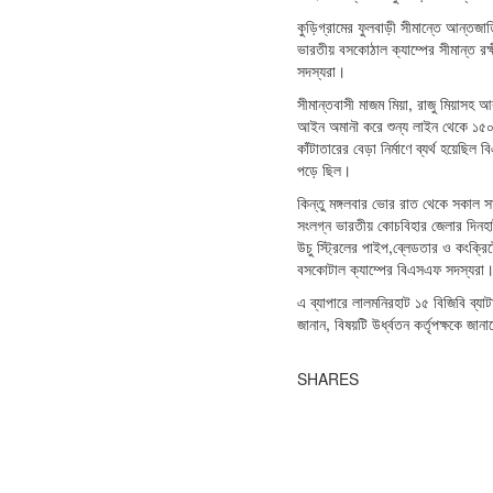
কুড়িগ্রামের ফুলবাড়ী সীমান্তে আন্তজার
ভারতীয় বসকোঠাল ক্যাম্পের সীমান্ত রক
সদস্যরা।
সীমান্তবাসী মাজম মিয়া, রাজু মিয়াসহ
আইন অমানৗ করে শুন্য লাইন থেকে ১৫০ গজ
কাঁটাতারের বেড়া নির্মাণে ব্যর্থ হয়েছ
পড়ে ছিল।
কিন্তু মঙ্গলবার ভোর রাত থেকে সকাল স
সংলগ্ন ভারতীয় কোচবিহার জেলার দিনহাট
উচু স্ট্রিলের পাইপ,ব্লেডতার ও কংক্রি
বসকোটাল ক্যাম্পের বিএসএফ সদস্যরা। 
এ ব্যাপারে লালমনিরহাট ১৫ বিজিবি ব্যা
জানান, বিষয়টি উর্ধ্বতন কর্তৃপক্ষকে জ
SHARES