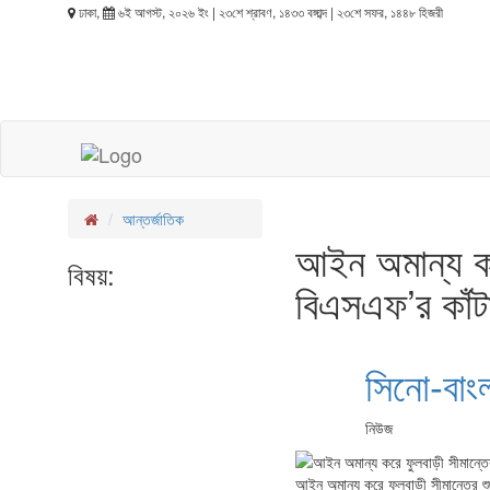
ঢাকা,
৬ই আগস্ট, ২০২৬ ইং | ২৩শে শ্রাবণ, ১৪৩৩ বঙ্গাব্দ | ২৩শে সফর, ১৪৪৮ হিজরী
আন্তর্জাতিক
আইন অমান্য করে
বিষয়:
বিএসএফ’র কাঁটা
সিনো-বাং
নিউজ
আইন অমান্য করে ফুলবাড়ী সীমান্তের শুন