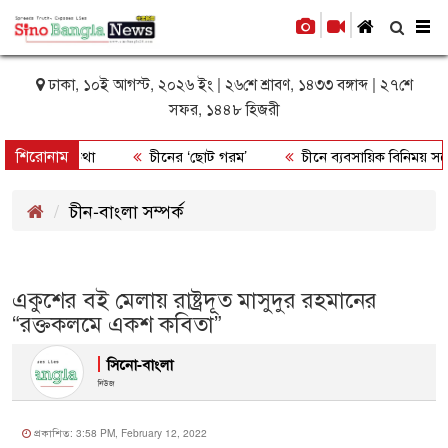
To
nav
ঢাকা, ১০ই আগস্ট, ২০২৬ ইং | ২৬শে শ্রাবণ, ১৪৩৩ বঙ্গাব্দ | ২৭শে
সফর, ১৪৪৮ হিজরী
শিরোনাম
কী ও প্রসঙ্গকথা
চীনের ‘ছোট গরম’
চীনে ব্যবসায়িক বিনিময় সম্মেল
চীন-বাংলা সম্পর্ক
একুশের বই মেলায় রাষ্ট্রদূত মাসুদুর রহমানের
“রক্তকলমে একশ কবিতা”
সিনো-বাংলা
নিউজ
প্রকাশিত: 3:58 PM, February 12, 2022