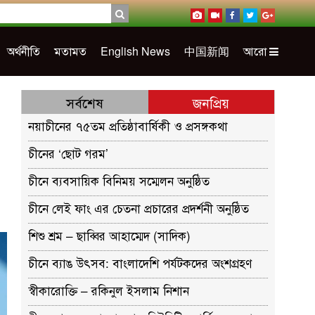
অর্থনীতি
মতামত
English News
中国新闻
আরো
সর্বশেষ
জনপ্রিয়
নয়াচীনের ৭৫তম প্রতিষ্ঠাবার্ষিকী ও প্রসঙ্গকথা
চীনের ‘ছোট গরম’
চীনে ব্যবসায়িক বিনিময় সম্মেলন অনুষ্ঠিত
চীনে লেই ফাং এর চেতনা প্রচারের প্রদর্শনী অনুষ্ঠিত
শিশু শ্রম – ছাব্বির আহাম্মেদ (সাদিক)
চীনে ব্যাঙ উৎসব: বাংলাদেশি পর্যটকদের অংশগ্রহণ
স্বীকারোক্তি – রকিনুল ইসলাম নিশান