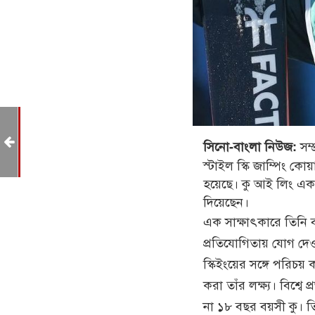
কার
 ৩
সম্
সিনো-বাংলা নিউজ:
স্টাইল স্কি জাম্পিং কোয
হয়েছে। কু আই লিং এ
দিয়েছেন।
এক সাক্ষাৎকারে তিনি ব
প্রতিযোগিতায় যোগ দেওয়া
স্কিইংয়ের সঙ্গে পরিচয় 
করা তাঁর লক্ষ্য। বিশ্ব
না ১৮ বছর বয়সী কু। 