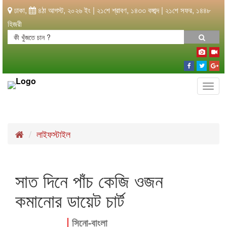
ঢাকা,
৪ঠা আগস্ট, ২০২৬ ইং | ২১শে শ্রাবণ, ১৪৩৩ বঙ্গাব্দ | ২১শে সফর, ১৪৪৮
হিজরী
Togg
navi
লাইফস্টাইল
সাত দিনে পাঁচ কেজি ওজন
কমানোর ডায়েট চার্ট
সিনো-বাংলা