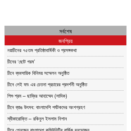
সর্বশেষ
জনপ্রিয়
নয়াচীনের ৭৫তম প্রতিষ্ঠাবার্ষিকী ও প্রসঙ্গকথা
চীনের ‘ছোট গরম’
চীনে ব্যবসায়িক বিনিময় সম্মেলন অনুষ্ঠিত
চীনে লেই ফাং এর চেতনা প্রচারের প্রদর্শনী অনুষ্ঠিত
শিশু শ্রম – ছাব্বির আহাম্মেদ (সাদিক)
চীনে ব্যাঙ উৎসব: বাংলাদেশি পর্যটকদের অংশগ্রহণ
স্বীকারোক্তি – রকিনুল ইসলাম নিশান
চীনে শেনজেন বাংলাদেশ কমিউনিটির বার্ষিক বনভোজন