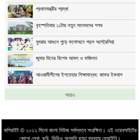
প্রধানমন্ত্রীর শ্রদ্ধা
বৃহস্পতিবার ১১টায় নতুন সাংসদদের শপথ
বুমরার আগুনে পুড়ে ফলোঅনে পড়ল অস্ট্রেলিয়া
জুমার দিনের বিশেষ আমল ও ফজিলত
আওয়ামীলীগের ইশতেহার শিক্ষাবান্ধব: জাফর ইকবাল
আরও
কপিরাইট © ২০২২ সিনো বাংলা নিউজ সর্বস্বত্ব সংরক্ষিত। এই ওয়েবসাইটের
কোনো লেখা, ছবি, ভিডিও অনুমতি ছাড়া ব্যবহার বেআইনি।