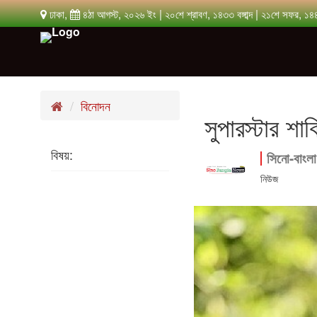
ঢাকা,
৪ঠা আগস্ট, ২০২৬ ইং | ২০শে শ্রাবণ, ১৪৩৩ বঙ্গাব্দ | ২১শে সফর, ১৪
বিনোদন
সুপারস্টার শ
বিষয়:
সিনো-বাংলা
নিউজ