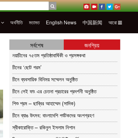
ন
অর্থনীতি
মতামত
English News
中国新闻
আরো
সর্বশেষ
জনপ্রিয়
নয়াচীনের ৭৫তম প্রতিষ্ঠাবার্ষিকী ও প্রসঙ্গকথা
চীনের ‘ছোট গরম’
চীনে ব্যবসায়িক বিনিময় সম্মেলন অনুষ্ঠিত
চীনে লেই ফাং এর চেতনা প্রচারের প্রদর্শনী অনুষ্ঠিত
শিশু শ্রম – ছাব্বির আহাম্মেদ (সাদিক)
চীনে ব্যাঙ উৎসব: বাংলাদেশি পর্যটকদের অংশগ্রহণ
স্বীকারোক্তি – রকিনুল ইসলাম নিশান