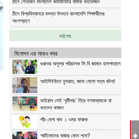
চীনে শেনজেন বাংলাদেশ কমিউনিটির বার্ষিক বনভোজন
চীনে বিশ্ববিদ্যালয়ে বসন্ত উৎসবে বাংলাদেশি শিক্ষার্থীদের
অংশগ্রহণ
সর্বশেষ
বিনোদন এর আরও খবর
গুরুতর অসুস্থ পরিচালক সি বি জামান হাসপাতালে
আইসিইউতে নুসরাত, জানা গেলো সত্য ঘটনা!
ভাইরাল সেই ‘বৃষ্টিনাচ’ নিয়ে গণমাধ্যমকে যা
বললেন কাজল
পাঁচ বেলা খাব । ওমর ফারুক
স্মার্টফোনের বাজার কোন পথে?