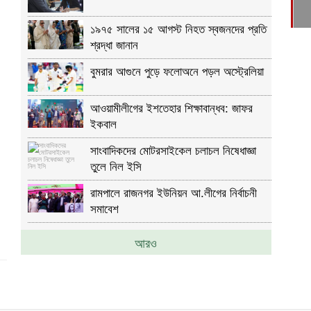
১৯৭৫ সালের ১৫ আগস্ট নিহত স্বজনদের প্রতি
শ্রদ্ধা জানান
বুমরার আগুনে পুড়ে ফলোঅনে পড়ল অস্ট্রেলিয়া
আওয়ামীলীগের ইশতেহার শিক্ষাবান্ধব: জাফর
ইকবাল
সাংবাদিকদের মোটরসাইকেল চলাচল নিষেধাজ্ঞা
তুলে নিল ইসি
রামপালে রাজনগর ইউনিয়ন আ.লীগের নির্বাচনী
সমাবেশ
আরও