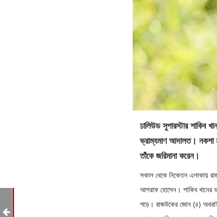
ঢালিউড সুপারস্টার শাকিব খা
ভ্রাম্যমাণ আদালত। নকশা ন
তাঁকে জরিমানা করেন।
সকাল থেকে নিকেতন এলাকায় রাজউক
আশরাফ হোসেন। শাকিব খানের ভগ
না
পড়ে। রাজউকের জোন (৪) অথরাই