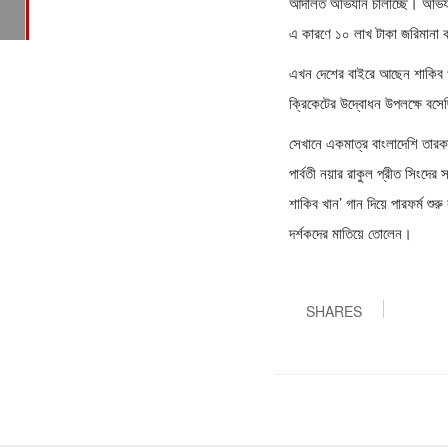
আদালত অভিযান চালাচ্ছে। অভিযান
এ কারণে ১০ লাখ টাকা জরিমানা 
এখন দেশের বাইরে আছেন শাকিব খা
ক্রিকেটের উদ্বোধন উপলক্ষে বস
সেখানে একমাত্র বাংলাদেশি তারক
পার্বতী নয়ার রাকুল প্রীত সিংদের
শাকিব খান’ গান দিয়ে পারফর্ম শ
দর্শকদের মাতিয়ে তোলেন।
SHARES