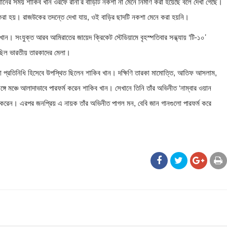
ের সময় শাকিব খান ওরফে রানা’র বাড়িটি নকশা না মেনে নির্মাণ করা হয়েছে বলে দেখা গেছে।
করা হয়। রাজউকের তদন্তে দেখা যায়, ওই বাড়ির ছাদটি নকশা মেনে করা হয়নি।
ন। সংযুক্ত আরব আমিরাতের জায়েদ ক্রিকেট স্টেডিয়ামে বৃহস্পতিবার সন্ধ্যায় ‘টি-১০’
েছিল ভারতীয় তারকাদের মেলা।
া প্রতিনিধি হিসেবে উপস্থিত ছিলেন শাকিব খান। দক্ষিণি তারকা মামোত্তি, আতিফ আসলাম,
 সঙ্গে মঞ্চে আলাদাভাবে পারফর্ম করেন শাকিব খান। সেখানে তিনি তাঁর অভিনীত ‘নাম্বার ওয়ান
ুরু করেন। এরপর জনপ্রিয় এ নায়ক তাঁর অভিনীত পাগল মন, বেবি জান গানগুলো পারফর্ম করে