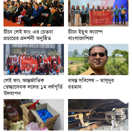
চীনে লেই ফাং এর চেতনা
চীনে ইয়ুথ ক্যাম্পে
প্রচারের প্রদর্শনী অনুষ্ঠিত
বাংলাদেশিরা
লেই ফাং আন্তর্জাতিক
বসন্ত সবিশেষ – মাসুদুর
স্বেচ্ছাসেবক দলের ১ম বর্ষপূর্তি
রহমান
উদযাপন