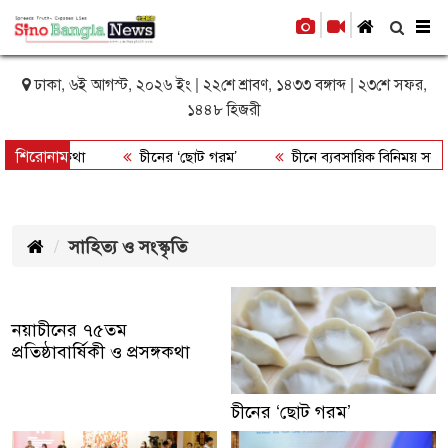
To
nav
ঢাকা, ৬ই আগস্ট, ২০২৬ ইং | ২২শে শ্রাবণ, ১৪৩৩ বঙ্গাব্দ | ২৩শে সফর,
১৪৪৮ হিজরী
শিরোনাম
ী ও প্রসঙ্গকথা
চীনের ‘ছোট গরম’
চীনে ব্যবসায়িক বিনিময় সম্মেলন
পর্যটকদের অংশগ্রহণ
সাহিত্য ও সংস্কৃতি
নয়াচীনের ৭৫তম
প্রতিষ্ঠাবার্ষিকী ও প্রসঙ্গকথা
চীনের ‘ছোট গরম’