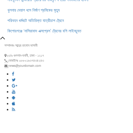
খুলনায় দেয়াল ধসে নির্মাণ শ্রমিকের মৃত্যু
পরিবহন ধর্মঘটে অতিরিক্ত যাত্রীচাপ ট্রেনে
কিশোরগঞ্জে ‘নাসিরাবাদ এক্সপ্রেস’ ট্রেনের বগি লাইনচ্যুত
সম্পাদকঃ আব্দুর রহমান ভাসানী
২৩/৬ গুলশান-বনানী, ঢাকা - ১২১৭
মোবাইলঃ +৮৮০১৯৩৭৪৩৪২৪৩
news@yourdomain.com