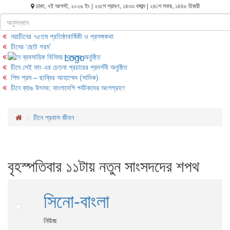
ঢাকা, ৭ই আগস্ট, ২০২৬ ইং | ২৩শে শ্রাবণ, ১৪৩৩ বঙ্গাব্দ | ২৪শে সফর, ১৪৪৮ হিজরী
শিরোনাম
নয়াচীনের ৭৫তম প্রতিষ্ঠাবার্ষিকী ও প্রসঙ্গকথা
চীনের ‘ছোট গরম’
চীনে ব্যবসায়িক বিনিময় সম্মেলন অনুষ্ঠিত
চীনে লেই ফাং এর চেতনা প্রচারের প্রদর্শনী অনুষ্ঠিত
শিশু শ্রম – ছাব্বির আহাম্মেদ (সাদিক)
চীনে ব্যাঙ উৎসব: বাংলাদেশি পর্যটকদের অংশগ্রহণ
চীনে প্রবাস জীবন
বৃহস্পতিবার ১১টায় নতুন সাংসদদের শপথ
সিনো-বাংলা
নিউজ