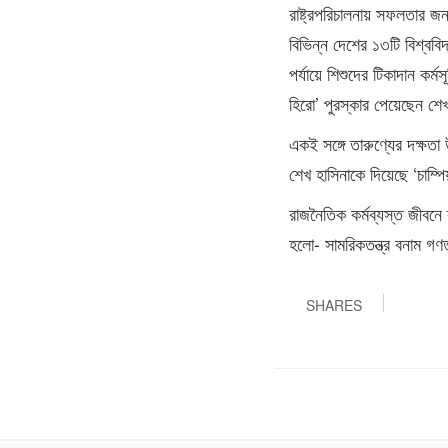
রাষ্ট্রপরিচালনায় সফলতার জন
বিভিন্ন দেশের ১৩টি বিশ্বব
পর্যায়ে শিশুদের টিকাদান কর্ম
হিরো’ পুরস্কার পেয়েছেন শে
একই সঙ্গে তারুণ্যের দক্ষত
শেখ হাসিনাকে দিয়েছে ‘চাম্প
রাজনৈতিক কর্মব্যস্ত জীবনে
হলো- সামরিকতন্ত্র বনাম গণতন
SHARES