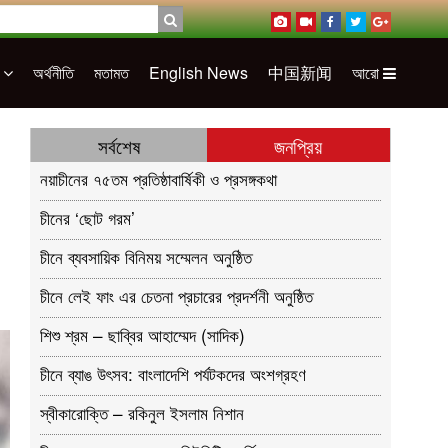
ন
অর্থনীতি
মতামত
English News
中国新闻
আরো
সর্বশেষ
জনপ্রিয়
নয়াচীনের ৭৫তম প্রতিষ্ঠাবার্ষিকী ও প্রসঙ্গকথা
চীনের ‘ছোট গরম’
চীনে ব্যবসায়িক বিনিময় সম্মেলন অনুষ্ঠিত
চীনে লেই ফাং এর চেতনা প্রচারের প্রদর্শনী অনুষ্ঠিত
শিশু শ্রম – ছাব্বির আহাম্মেদ (সাদিক)
চীনে ব্যাঙ উৎসব: বাংলাদেশি পর্যটকদের অংশগ্রহণ
স্বীকারোক্তি – রকিনুল ইসলাম নিশান