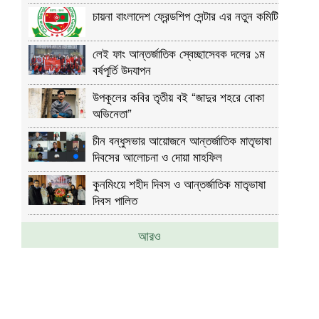
চায়না বাংলাদেশ ফ্রেন্ডশিপ সেন্টার এর নতুন কমিটি
লেই ফাং আন্তর্জাতিক স্বেচ্ছাসেবক দলের ১ম
বর্ষপূর্তি উদযাপন
উপকূলের কবির তৃতীয় বই “জাদুর শহরে বোকা
অভিনেতা”
চীন বন্ধুসভার আয়োজনে আন্তর্জাতিক মাতৃভাষা
দিবসের আলোচনা ও দোয়া মাহফিল
কুনমিংয়ে শহীদ দিবস ও আন্তর্জাতিক মাতৃভাষা
দিবস পালিত
আরও