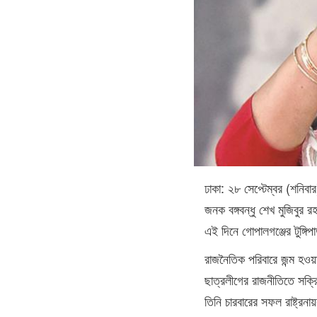
ঢাকা: ২৮ সেপ্টেম্বর (শনিব
জনক বঙ্গবন্ধু শেখ মুজিবুর 
এই দিনে গোপালগঞ্জের টুঙ্গি
রাজনৈতিক পরিবারে জন্ম হওয়
ছাত্রলীগের রাজনীতিতে সক্
তিনি চারবারের সফল রাষ্ট্র