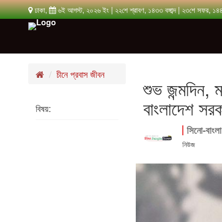
ঢাকা,
৬ই আগস্ট, ২০২৬ ইং | ২২শে শ্রাবণ, ১৪৩৩ বঙ্গাব্দ | ২৩শে সফর, ১৪
চীনে প্রবাস জীবন
শুভ জন্মদিন, মা
বাংলাদেশ সর
বিষয়:
সিনো-বাংলা
নিউজ