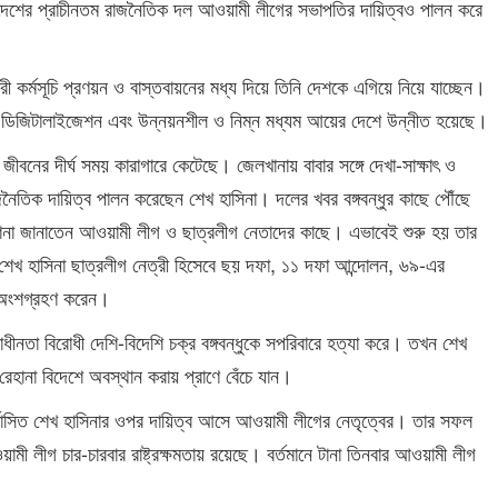
দেশের প্রাচীনতম রাজনৈতিক দল আওয়ামী লীগের সভাপতির দায়িত্বও পালন করে
রসারী কর্মসূচি প্রণয়ন ও বাস্তবায়নের মধ্য দিয়ে তিনি দেশকে এগিয়ে নিয়ে যাচ্ছেন।
শ ডিজিটালাইজেশন এবং উন্নয়নশীল ও নিম্ন মধ্যম আয়ের দেশে উন্নীত হয়েছে।
ের জীবনের দীর্ঘ সময় কারাগারে কেটেছে। জেলখানায় বাবার সঙ্গে দেখা-সাক্ষাৎ ও
তিক দায়িত্ব পালন করেছেন শেখ হাসিনা। দলের খবর বঙ্গবন্ধুর কাছে পৌঁছে
র্দেশনা জানাতেন আওয়ামী লীগ ও ছাত্রলীগ নেতাদের কাছে। এভাবেই শুরু হয় তার
া। শেখ হাসিনা ছাত্রলীগ নেত্রী হিসেবে ছয় দফা, ১১ দফা আন্দোলন, ৬৯-এর
 অংশগ্রহণ করেন।
ীনতা বিরোধী দেশি-বিদেশি চক্র বঙ্গবন্ধুকে সপরিবারে হত্যা করে। তখন শেখ
েহানা বিদেশে অবস্থান করায় প্রাণে বেঁচে যান।
 নির্বাসিত শেখ হাসিনার ওপর দায়িত্ব আসে আওয়ামী লীগের নেতৃত্বের। তার সফল
য়ামী লীগ চার-চারবার রাষ্ট্রক্ষমতায় রয়েছে। বর্তমানে টানা তিনবার আওয়ামী লীগ